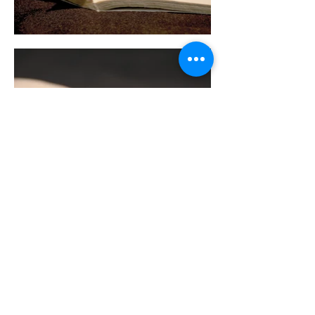
miaolifarmer@gmail.com