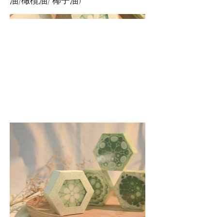
油/橄欖油/ 椰子油)