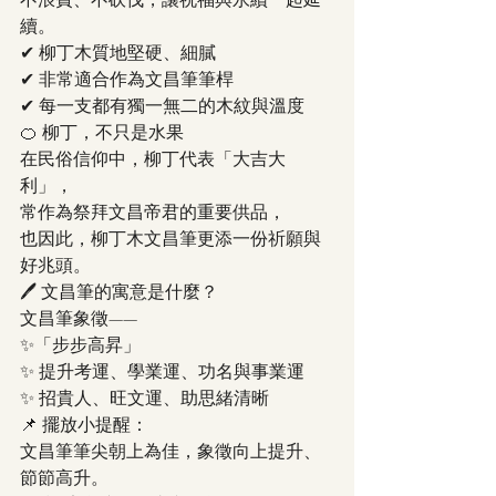
不浪費、不砍伐，讓祝福與永續一起延
續。
✔ 柳丁木質地堅硬、細膩
✔ 非常適合作為文昌筆筆桿
✔ 每一支都有獨一無二的木紋與溫度
🍊 柳丁，不只是水果
在民俗信仰中，柳丁代表「大吉大
利」，
常作為祭拜文昌帝君的重要供品，
也因此，柳丁木文昌筆更添一份祈願與
好兆頭。
🖊 文昌筆的寓意是什麼？
文昌筆象徵——
✨「步步高昇」
✨ 提升考運、學業運、功名與事業運
✨ 招貴人、旺文運、助思緒清晰
📌 擺放小提醒：
文昌筆筆尖朝上為佳，象徵向上提升、
節節高升。