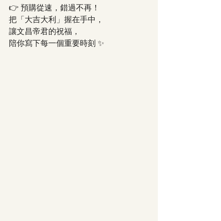
👉 預購從速，錯過不再！
把「大吉大利」握在手中，
讓文昌帝君的祝福，
陪你寫下每一個重要時刻 ✨