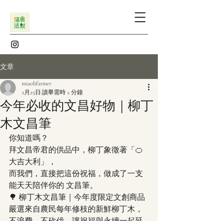
文章
miaolifarmer
2月25日
讀畢需時 2 分鐘
今年必收的文昌好物｜柳丁
木文昌筆
你知道嗎？
拜文昌帝君的供品中，柳丁象徵著「🍊
大吉大利」，
而我們，直接把這份祝福，做成了一支
能天天陪伴你的 文昌筆。
🌳 柳丁木文昌筆｜今年度限定文創商品
嚴選來自農民每年修枝的新鮮柳丁木，