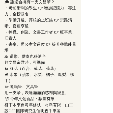
🎓 誰適合擁有一支文昌筆？
・考前衝刺的學生 👉 增加記憶力、專注
力，金榜題名
・準備升遷、評核的上班族 👉 思路清
晰、官運亨通
・轉職、創業、文書工作者 👉 旺事業、
旺貴人
・書桌、辦公室文昌位 👉 提升整體能量
場
🙏 還願、供奉也很適合
拜文昌帝君時，可準備：
🌸 鮮花（百合、蓮花、菊花）
🍎 水果（蘋果、水梨、橘子、鳳梨、柳
丁）
✏️ 還願筆、文昌筆
用一支筆，表達滿滿的感謝與誠意。
📦 今年文創新品・數量有限
柳丁木來自每年修枝，材料有限，由工
設USR團隊研究生佳明親手車製