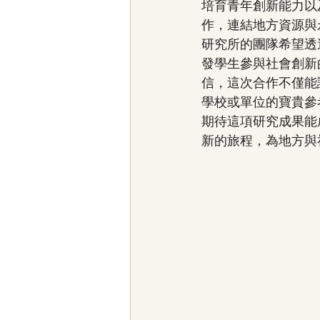
培育青年創新能力以
作，連結地方資源與
研究所的團隊希望透
發學生參與社會創新
信，這次合作不僅能
學校或單位的寶貴參
期待這項研究成果能
新的旅程，為地方與