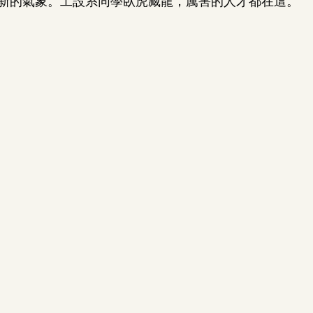
新的氣象。工設系同學臥虎藏龍，厲害的人才都在這。