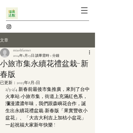
文章
miaolifarmer
2024年2月19日
讀畢需時 1 分鐘
小旅市集永續花禮盆栽-新
春版
已更新：
2025年8月1日
2/3-2/4 新春前最後市集推廣，來到了台中
火車站-小旅市集，街道上充滿紅色系，
瀰漫濃濃年味，我們跟森嶼花合作，誕
生出永續花禮盆栽-新春版「果實豐收小
盆花」、「大吉大利吉上加桔小盆花」
一起祝福大家新年快樂 !