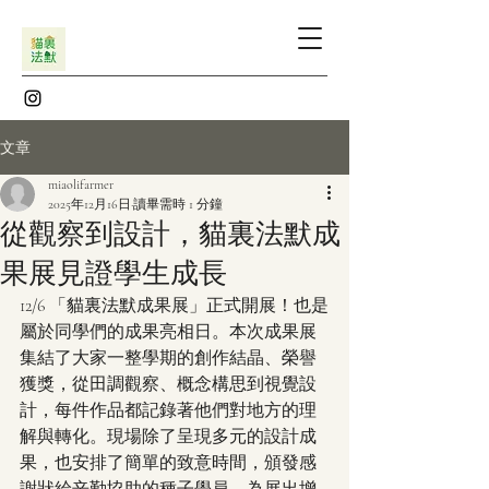
文章
miaolifarmer
2025年12月16日
讀畢需時 1 分鐘
從觀察到設計，貓裏法默成
果展見證學生成長
12/6 「貓裏法默成果展」正式開展！也是
屬於同學們的成果亮相日。本次成果展
集結了大家一整學期的創作結晶、榮譽
獲獎，從田調觀察、概念構思到視覺設
計，每件作品都記錄著他們對地方的理
解與轉化。現場除了呈現多元的設計成
果，也安排了簡單的致意時間，頒發感