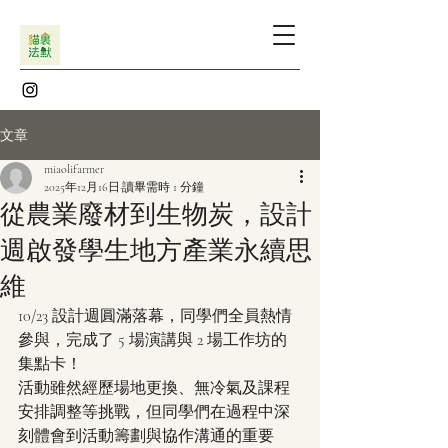
文章
miaolifarmer
2025年12月16日
讀畢需時 1 分鐘
從農業廢材到生物炭，設計
週啟發學生地方產業永續思
維
10/23 設計週圓滿落幕，同學們全員熱情
參與，完成了 5 場演講與 2 場工作坊的
集點卡！
活動雖然經歷場地更換、無冷氣及課程
安排調整等挑戰，但同學們在過程中深
刻體會到活動籌劃與協作溝通的重要