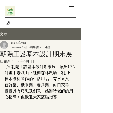
文章
miaolifarmer
2024年6月13日
讀畢需時 1 分鐘
朝陽工設基本設計期末展
已更新：
2025年8月1日
6/12 朝陽工設基本設計期末展，展出USR
計畫中場域山上種樹森林農場，利用牛
樟木廢料製作的生活用品，有水果叉、
首飾架、紙巾架、餐具架、封口夾等，
個個具有巧思及創意，感謝時老師的用
心指導！也歡迎大家蒞臨指導！