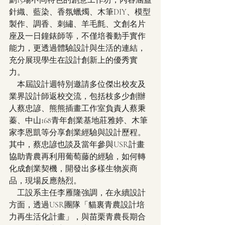
劃15場不同特色的創意工作坊，內容涵蓋
針織、藍染、香氛蠟燭、木筆DIY、模型
製作、調香、刺繡、羊毛氈、文創名片
座及一日鐘錶師等，不僅培養動手實作
能力，更透過體驗設計與生活的連結，
充分展現學生在設計創新上的優秀實
力。
　本屆設計週特別邀請多位傑出校友及
業界設計師返校交流，包括枝多少創辦
人蔡忠諺、熊熊插畫工作室負責人蔡秉
蓁、中山168青年創業基地莊雅婷、木筆
家李恩凱等分享創業經驗與設計歷程。
其中，蔡忠諺也談及當年參與USR計畫
協助青農再利用葡萄藤的經驗，如何轉
化成創業契機，開發出多樣生物炭商
品，現場反應熱烈。
　工設系主任李雁隆強調，在永續設計
方面，透過USR團隊「貓裏青農設計培
力再生活化計畫」，與苗栗青農長期合