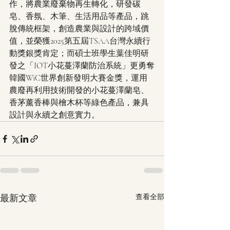
作，將農業廢棄物再生轉化，研發碳
皂、香氛、木筆、生活用品等產品，跳
脫傳統框架，創造農業與設計的跨域價
值，並榮獲2025第五屆TSAA台灣永續行
動獎銀獎肯定；而碩士班學生葉佳明研
發之「IOT小花蔓澤蘭防治系統」更勇奪
韓國WiC世界創新發明大賽金獎，運用
農廢再利用技術開發的小花蔓澤蘭皂、
香茅薰香棒與檜木杯等綠色產品，兼具
設計與永續之創意實力。
最新文章
查看全部