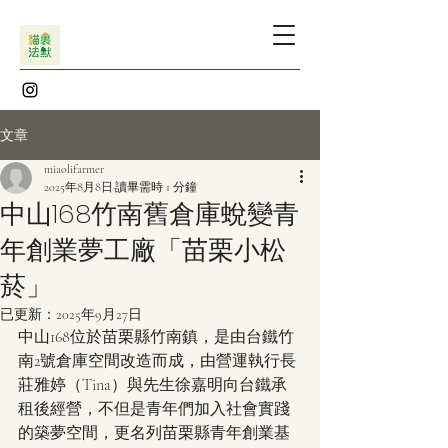
文章
miaolifarmer
2025年8月8日
讀畢需時 1 分鐘
中山168竹南舊倉庫蛻變青
年創業夢工廠「苗栗小松
菸」
已更新：
2025年9月27日
中山168位於苗栗縣竹南鎮，是由台鐵竹
南2號倉庫空間改造而成，由營運執行長
莊雅婷（Tina）與先生徐嘉明向台鐵承
租後經營，不但是青年們加入社會實踐
的築夢空間，更名列苗栗縣青年創業基