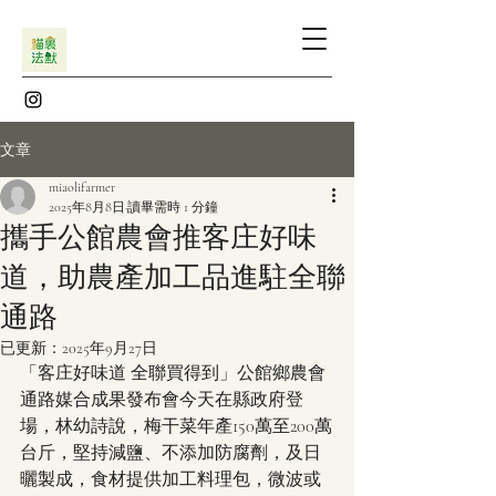
文章
miaolifarmer
2025年8月8日
讀畢需時 1 分鐘
攜手公館農會推客庄好味
道，助農產加工品進駐全聯
通路
已更新：
2025年9月27日
「客庄好味道 全聯買得到」公館鄉農會
通路媒合成果發布會今天在縣政府登
場，林幼詩說，梅干菜年產150萬至200萬
台斤，堅持減鹽、不添加防腐劑，及日
曬製成，食材提供加工料理包，微波或