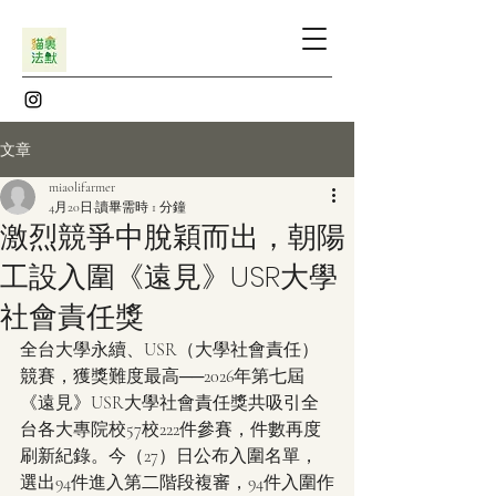
文章
miaolifarmer
4月20日
讀畢需時 1 分鐘
激烈競爭中脫穎而出，朝陽
工設入圍《遠見》USR大學
社會責任獎
全台大學永續、USR（大學社會責任）
競賽，獲獎難度最高──2026年第七屆
《遠見》USR大學社會責任獎共吸引全
台各大專院校57校222件參賽，件數再度
刷新紀錄。今（27）日公布入圍名單，
選出94件進入第二階段複審，94件入圍作