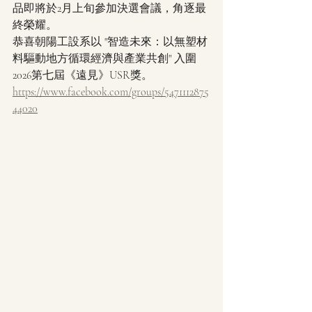
品即將於2月上旬參加決選會議，角逐最
終榮耀。
恭喜朝陽工設系以 "智造未來：以無塑材
料驅動地方循環經濟與產業共創" 入圍
2026第七屆《遠見》USR獎。
https://www.facebook.com/groups/5471112875
44020