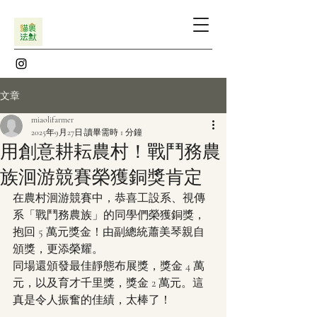
文章
miaolifarmer
2025年9月27日
讀畢需時 1 分鐘
用創意耕耘農村！戰鬥務農
族洄游競賽榮獲銅獎肯定
在農村洄游競賽中，恭喜工設系、視傳
系「戰鬥務農族」的同學們榮獲銅獎，
抱回 5 萬元獎金！由副總統蕭美琴親自
頒獎，更添榮耀。
同場還頒發最佳靜態布展獎，獎金 4 萬
元，以及育才千里獎，獎金 2 萬元。這
真是令人振奮的佳績，太棒了！