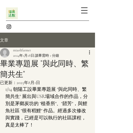
文章
miaolifarmer
2024年1月18日
讀畢需時 1 分鐘
畢業專題展 "與此同時、繁
簡共生"
已更新：
2025年8月1日
1/14 朝陽工設畢業專題展 "與此同時、繁
簡共生" 展出與USR場域合作的作品，分
別是茅鄉炭坊的 "植香所"、"嚭芳"，與鯉
魚社區 "很有稻鯉" 作品。經過多次修改
與實踐，已經是可以執行的社區課程，
真是太棒了！