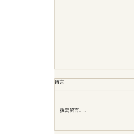
留言
撰寫留言......
樟木裁枝化身香氛品味！USR