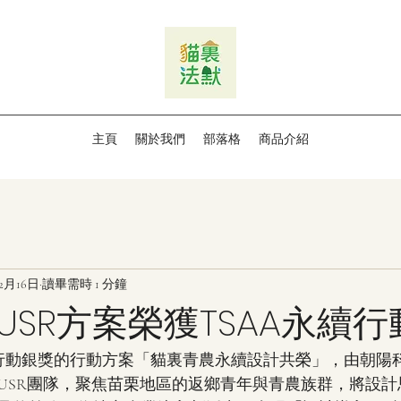
主頁
關於我們
部落格
商品介紹
12月16日
讀畢需時 1 分鐘
USR方案榮獲TSAA永續
續行動銀獎的行動方案「貓裏青農永續設計共榮」，由朝陽
USR團隊，聚焦苗栗地區的返鄉青年與青農族群，將設計