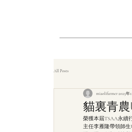
All Posts
miaolifarmer
2025年
貓裏青農
榮獲本屆TSAA永
主任李雁隆帶領師生