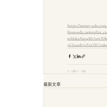
https://money.udn.com
from=edn_newestlist
wMzkxNzg4MjAwODky
9Ul0unb7uYuOZCju8
最新文章