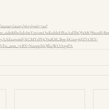
/money/story/5635/9067720?
_cate_side&fbclid=IwY2xjawOuRohleHRuA2FlbQIxMQBzcnRj
AAEe4j0mf7XCMY1Pl5OSaKM_Bgg-bGioyj6JZVOEY-
oVFo_aem_7vBX7N20ppNQfEqWOAg9PA