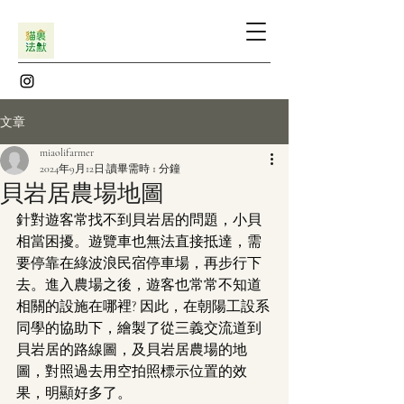
文章
miaolifarmer
2024年9月12日
讀畢需時 1 分鐘
貝岩居農場地圖
針對遊客常找不到貝岩居的問題，小貝
相當困擾。遊覽車也無法直接抵達，需
要停靠在綠波浪民宿停車場，再步行下
去。進入農場之後，遊客也常常不知道
相關的設施在哪裡? 因此，在朝陽工設系
同學的協助下，繪製了從三義交流道到
貝岩居的路線圖，及貝岩居農場的地
圖，對照過去用空拍照標示位置的效
果，明顯好多了。