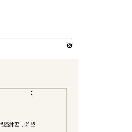
複模擬練習，希望