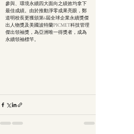
參與、環境永續四大面向之績效均拿下
最佳成績。由於推動淨零成果亮眼，鄭
道明校長更獲頒第6屆全球企業永續獎傑
出人物獎及美國波特蘭PICMET科技管理
傑出領袖獎，為亞洲唯一得獎者，成為
永續領袖標竿。