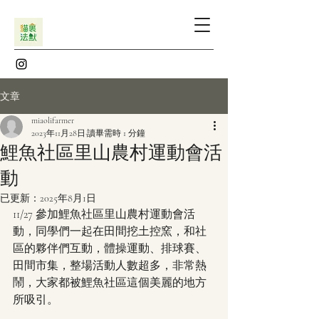
文章
miaolifarmer
2023年11月28日
讀畢需時 1 分鐘
鯉魚社區里山農村運動會活
動
已更新：
2025年8月1日
11/27 參加鯉魚社區里山農村運動會活
動，同學們一起在田間挖土控窯，和社
區的夥伴們互動，體操運動、排球賽、
田間市集，整場活動人數超多，非常熱
鬧，大家都被鯉魚社區這個美麗的地方
所吸引。