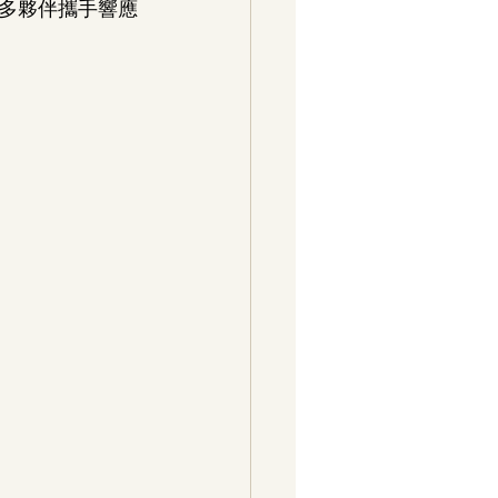
多夥伴攜手響應