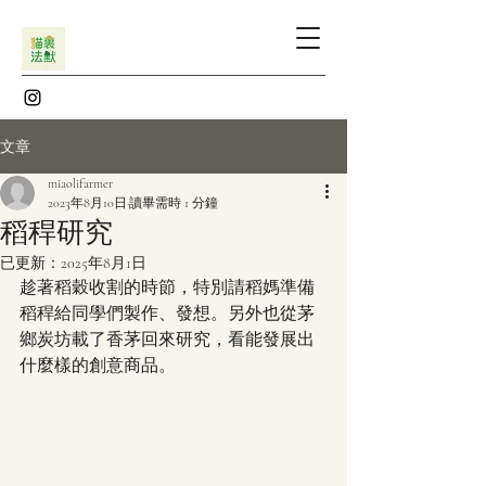
文章
miaolifarmer
2023年8月10日
讀畢需時 1 分鐘
稻稈研究
已更新：
2025年8月1日
趁著稻穀收割的時節，特別請稻媽準備
稻稈給同學們製作、發想。另外也從茅
鄉炭坊載了香茅回來研究，看能發展出
什麼樣的創意商品。