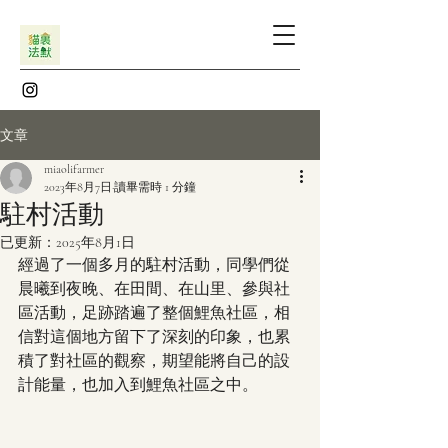
文章
miaolifarmer
2023年8月7日
讀畢需時 1 分鐘
駐村活動
已更新：
2025年8月1日
經過了一個多月的駐村活動，同學們從
晨曦到夜晚、在田間、在山里、參與社
區活動，足跡踏遍了整個鯉魚社區，相
信對這個地方留下了深刻的印象，也累
積了對社區的觀察，期望能將自己的設
計能量，也加入到鯉魚社區之中。