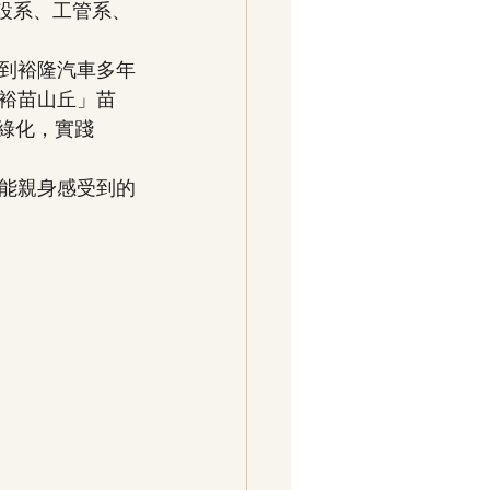
工設系、工管系、
到裕隆汽車多年
裕苗山丘」苗
綠化，實踐
能親身感受到的