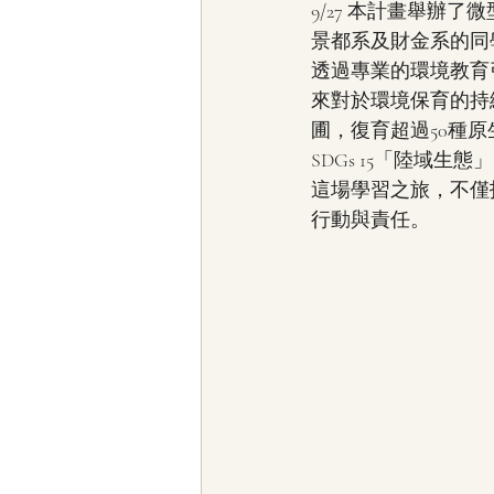
9/27 本計畫舉辦
景都系及財金系的同
透過專業的環境教育
來對於環境保育的持
圃，復育超過50種
SDGs 15「陸域生
這場學習之旅，不僅
行動與責任。