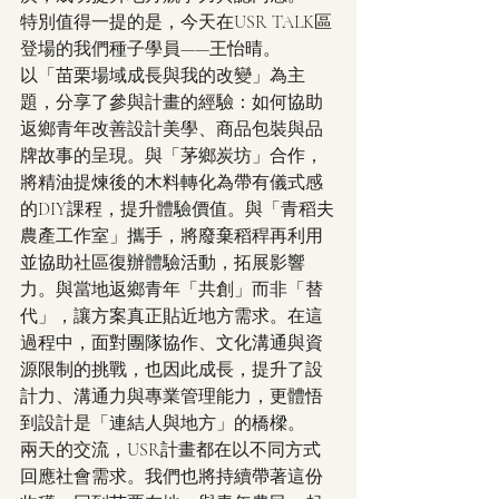
特別值得一提的是，今天在USR TALK區
登場的我們種子學員——王怡晴。
以「苗栗場域成長與我的改變」為主
題，分享了參與計畫的經驗：如何協助
返鄉青年改善設計美學、商品包裝與品
牌故事的呈現。與「茅鄉炭坊」合作，
將精油提煉後的木料轉化為帶有儀式感
的DIY課程，提升體驗價值。與「青稻夫
農產工作室」攜手，將廢棄稻稈再利用
並協助社區復辦體驗活動，拓展影響
力。與當地返鄉青年「共創」而非「替
代」，讓方案真正貼近地方需求。在這
過程中，面對團隊協作、文化溝通與資
源限制的挑戰，也因此成長，提升了設
計力、溝通力與專業管理能力，更體悟
到設計是「連結人與地方」的橋樑。
兩天的交流，USR計畫都在以不同方式
回應社會需求。我們也將持續帶著這份