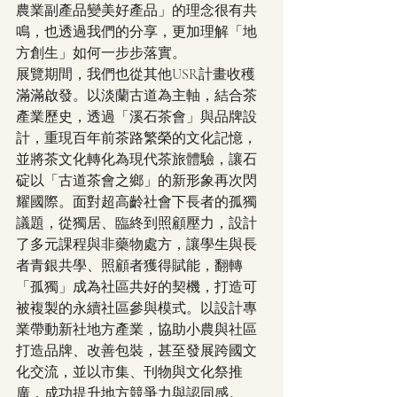
農業副產品變美好產品」的理念很有共
鳴，也透過我們的分享，更加理解「地
方創生」如何一步步落實。
展覽期間，我們也從其他USR計畫收穫
滿滿啟發。以淡蘭古道為主軸，結合茶
產業歷史，透過「溪石茶會」與品牌設
計，重現百年前茶路繁榮的文化記憶，
並將茶文化轉化為現代茶旅體驗，讓石
碇以「古道茶會之鄉」的新形象再次閃
耀國際。面對超高齡社會下長者的孤獨
議題，從獨居、臨終到照顧壓力，設計
了多元課程與非藥物處方，讓學生與長
者青銀共學、照顧者獲得賦能，翻轉
「孤獨」成為社區共好的契機，打造可
被複製的永續社區參與模式。以設計專
業帶動新社地方產業，協助小農與社區
打造品牌、改善包裝，甚至發展跨國文
化交流，並以市集、刊物與文化祭推
廣，成功提升地方競爭力與認同感。